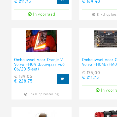
€ 211,75
€ 169,40
In voorraad
Enkel op bes
Ombouwset voor Oranje V
Ombouwset voor O
Volvo FH04 (bouwjaar vóór
Volvo FH04B/FM
06/2015-set)
€ 175,00
€ 189,05
€ 211,75
€ 228,75
In voorr
Enkel op bestelling