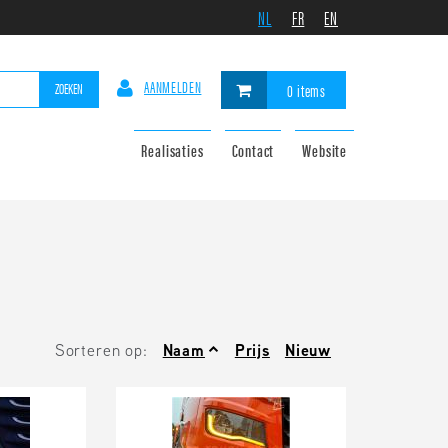
NL
FR
EN
AANMELDEN
ZOEKEN
0 items
Realisaties
Contact
Website
Sorteren op:
Naam
Prijs
Nieuw