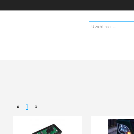
«
1
»