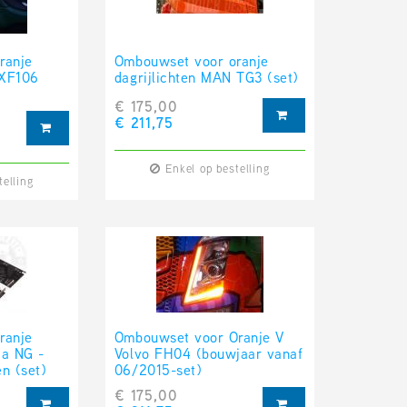
ranje
Ombouwset voor oranje
 XF106
dagrijlichten MAN TG3 (set)
€ 175,00
€ 211,75
Enkel op bestelling
telling
ranje
Ombouwset voor Oranje V
ia NG -
Volvo FH04 (bouwjaar vanaf
n (set)
06/2015-set)
€ 175,00