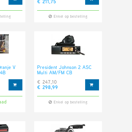
€ 211,75
telling
Enkel op bestelling
ranje V
President Johnson 2 ASC
04B
Multi AM/FM CB
€ 247,10
€ 298,99
aad
Enkel op bestelling