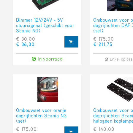
Dimmer 12V/24V - 5V
Ombouwset voor o
stuursignaal (geschikt voor
dagrijlichten DAF
Scania NG)
(set)
€ 30,00
€ 175,00
€ 36,30
€ 211,75
In voorraad
Enkel op bes
Ombouwset voor oranje
Ombouwset voor o
dagrijlichten Scania NG
dagrijlichten Scan
(set)
halogeen koplampe
€ 175,00
€ 140,00