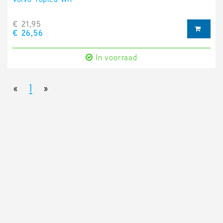
€ 21,95
€ 26,56
In voorraad
«
1
»