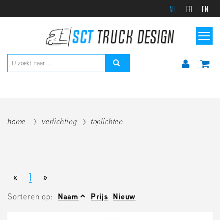
NL
FR
EN
home
verlichting
toplichten
«
1
»
Sorteren op:
Naam
Prijs
Nieuw