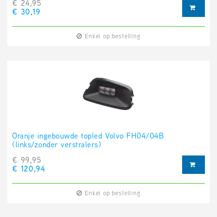
€ 24,95
€ 30,19
Enkel op bestelling
Oranje ingebouwde topled Volvo FH04/04B
(links/zonder verstralers)
€ 99,95
€ 120,94
Enkel op bestelling