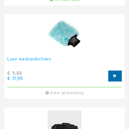
Luxe washandschoen
€ 9,88
€ 11,95
Enkel op bestelling