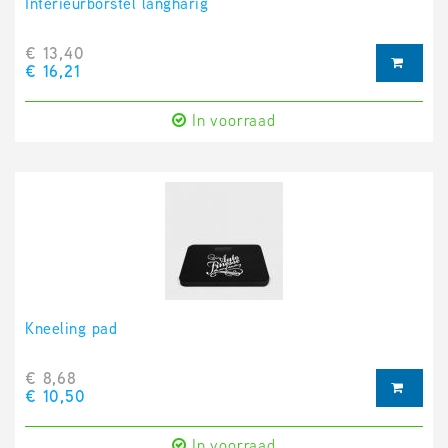
Interieurborstel langharig
€ 13,40
€ 16,21
In voorraad
Kneeling pad
€ 8,68
€ 10,50
In voorraad