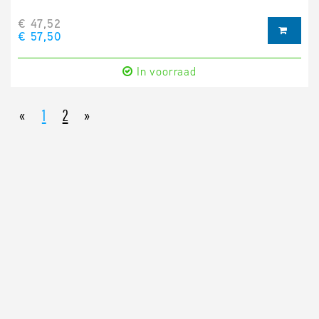
€ 47,52
€ 57,50
In voorraad
«
1
2
»