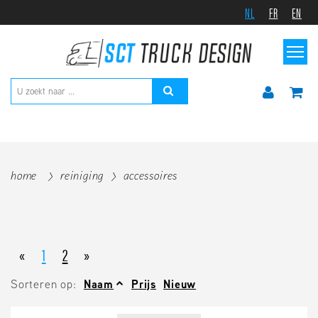
NL
FR
EN
home
reiniging
accessoires
«
1
2
»
Sorteren op:
Naam
Prijs
Nieuw