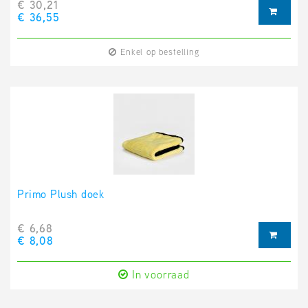
€ 30,21
€ 36,55
Enkel op bestelling
Primo Plush doek
€ 6,68
€ 8,08
In voorraad