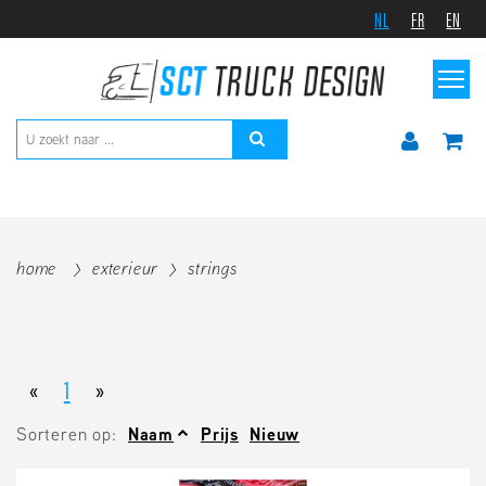
NL
FR
EN
home
exterieur
strings
«
1
»
Sorteren op:
Naam
Prijs
Nieuw