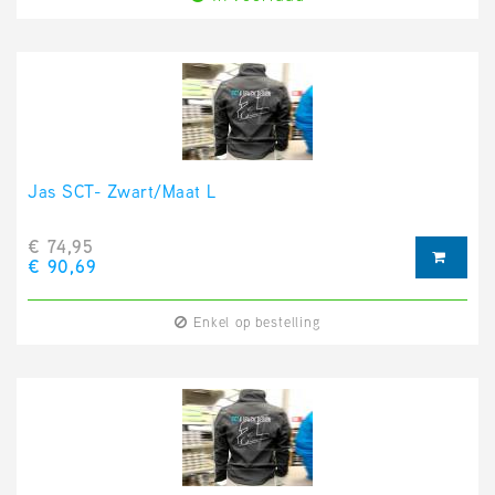
Jas SCT- Zwart/Maat L
€ 74,95
€ 90,69
Enkel op bestelling