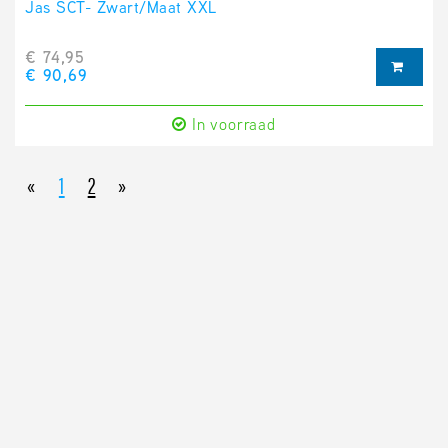
Jas SCT- Zwart/Maat XXL
€ 74,95
€ 90,69
In voorraad
«
1
2
»