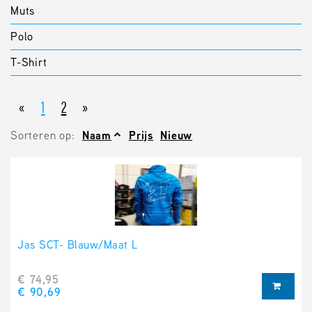
Muts
Polo
T-Shirt
«
1
2
»
Sorteren op:
Naam
Prijs
Nieuw
Jas SCT- Blauw/Maat L
€ 74,95
€ 90,69