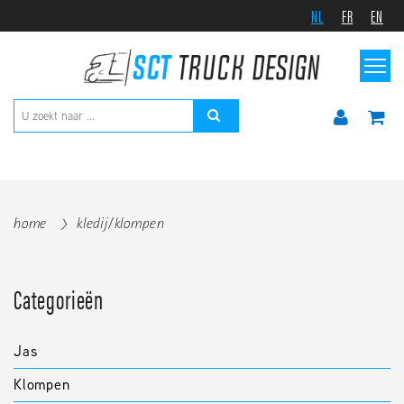
NL
FR
EN
home
kledij/klompen
Categorieën
Jas
Klompen