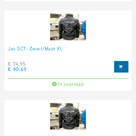
Jas SCT- Zwart/Maat XL
€ 74,95
€ 90,69
In voorraad