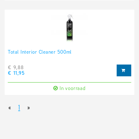
Total Interior Cleaner 500ml
€ 9,88
€ 11,95
In voorraad
«
1
»