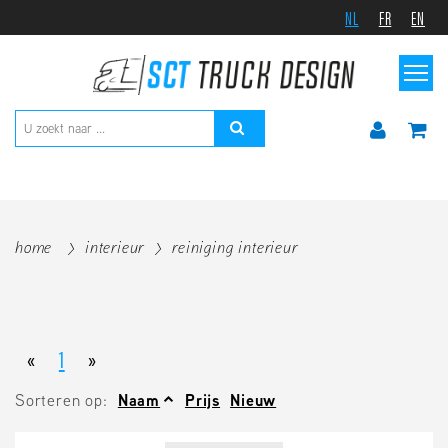
NL
FR
EN
home
interieur
reiniging interieur
«
1
»
Sorteren op:
Naam
Prijs
Nieuw