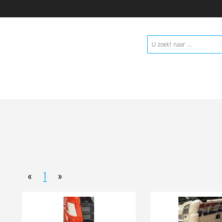
«
1
»