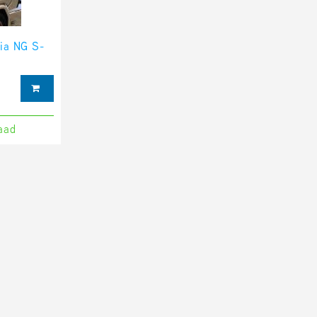
nia NG S-
aad