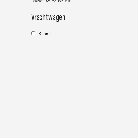
vanaf
165
tot
195
eur
Vrachtwagen
scania