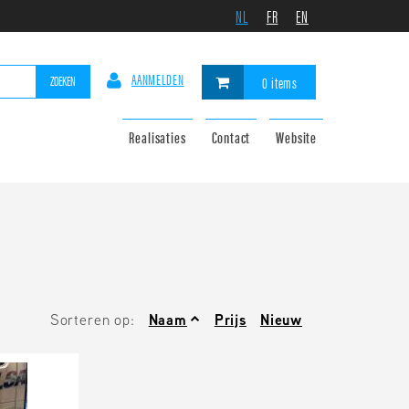
NL
FR
EN
AANMELDEN
ZOEKEN
0 items
Realisaties
Contact
Website
Sorteren op:
Naam
Prijs
Nieuw