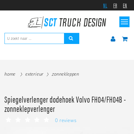
NL
FR
EN
home
exterieur
zonnekleppen
Spiegelverlenger dodehoek Volvo FH04/FH04B -
zonneklepverlenger
0 reviews