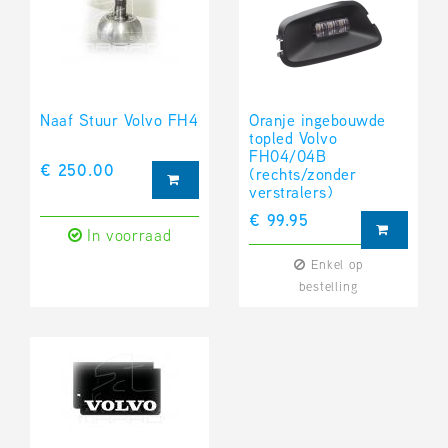
Naaf Stuur Volvo FH4
Oranje ingebouwde
topled Volvo
FH04/04B
€ 250.00
(rechts/zonder
verstralers)
€ 99.95
In voorraad
Enkel op
bestelling